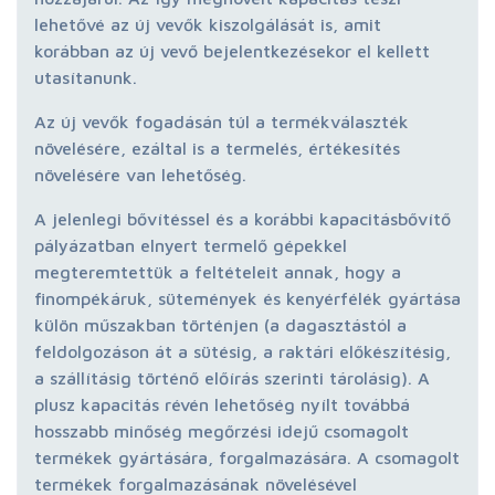
lehetővé az új vevők kiszolgálását is, amit
korábban az új vevő bejelentkezésekor el kellett
utasítanunk.
Az új vevők fogadásán túl a termékválaszték
növelésére, ezáltal is a termelés, értékesítés
növelésére van lehetőség.
A jelenlegi bővítéssel és a korábbi kapacitásbővítő
pályázatban elnyert termelő gépekkel
megteremtettük a feltételeit annak, hogy a
finompékáruk, sütemények és kenyérfélék gyártása
külön műszakban történjen (a dagasztástól a
feldolgozáson át a sütésig, a raktári előkészítésig,
a szállításig történő előírás szerinti tárolásig). A
plusz kapacitás révén lehetőség nyílt továbbá
hosszabb minőség megőrzési idejű csomagolt
termékek gyártására, forgalmazására. A csomagolt
termékek forgalmazásának növelésével