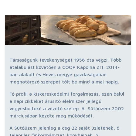
Társaságunk tevékenységét 1956 óta végzi. Több
átalakulást követően a COOP Kápolna Zrt. 2014-
ban alakult és Heves megye gazdaságában
meghatározó szerepet tölt be mind a mai napig.
Fő profil a kiskereskedelmi forgalmazás, ezen belül
a napi cikkeket árusító élelmiszer jellegű
vegyesboltoké a vezető szerep. A Sütőüzem 2002
márciusában kezdte meg működését.
A Sütőüzem jelenleg a cég 22 saját üzletének, 6
település Önkormányzati konyháinak, 5