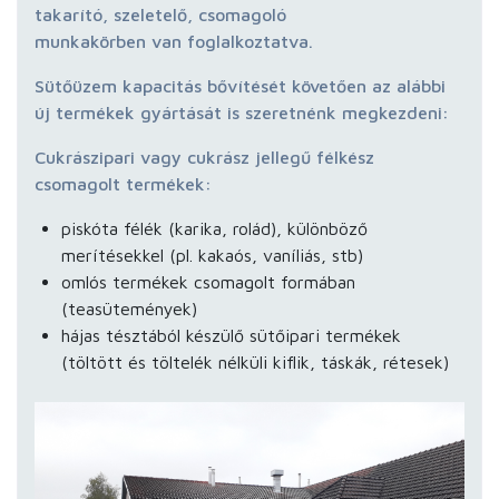
takarító, szeletelő, csomagoló
munkakörben van foglalkoztatva.
Sütőüzem kapacitás bővítését követően az alábbi
új termékek gyártását is szeretnénk megkezdeni:
Cukrászipari vagy cukrász jellegű félkész
csomagolt termékek:
piskóta félék (karika, rolád), különböző
merítésekkel (pl. kakaós, vaníliás, stb)
omlós termékek csomagolt formában
(teasütemények)
hájas tésztából készülő sütőipari termékek
(töltött és töltelék nélküli kiflik, táskák, rétesek)