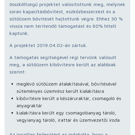
összköltségű projektet valósítottunk meg, melynek
során kapacitásbővítést, eszközbeszerzést és a
sütőüzem bővítését hajtottunk végre. Ehhez 30 %
vissza nem térítendő támogatást és 60% hitelt
kaptunk.
A projektet 2019.04.02-án zártuk.
A támogatás segítségével régi tervünk valósult
meg, a sütőüzem kibővítésre került az alábbiak
szerint:
meglévő sütőüzem átalakításával, bővítésével
süteményes üzemrész került kialakításra
kibővítésre került a készáruraktár, csomagoló és
anyagraktár
kialakításra került egy csomagolóanyag tároló,
vegyianyag tároló, irattár és üzemvezetői iroda
Az ingatlan fejlesztést az indokolta, hogy a