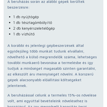
A beruházás során az alábbi gépek kerültek
beszerzésre:
1 db nyújtógép
1 db tésztagömbölyítő
2 db kenyérszeletelőgép
1 db vízhűtő
A korábbi és jelenlegi gépbeszerzések által
egyidejűleg több munkát tudunk elvállalni,
növelhető a külső megrendelők száma, lehetséges
további munkaerő bevonása a termelésbe és így
tudjuk a minőséget magasabb szinten garantálni,
az elkészült áru mennyiségét növelni. A korszerű
gépek alacsonyabb előállítási költségeket
jelentenek.
A beruházással célunk a termelés 15%-os növelése
volt, ami egyúttal bevételeink növeléséhez is
hozzájárul. Az így megnövelt kapacitás teszi